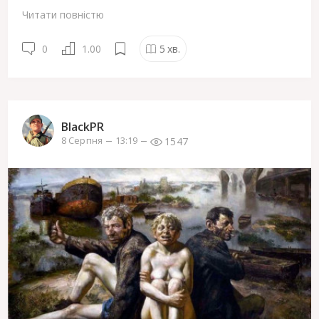
Читати повністю
0
1.00
5
хв.
BlackPR
1547
8 Серпня
13:19