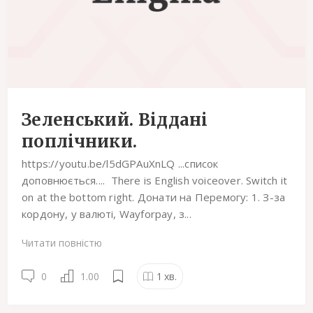
Зеленський. Віддані
поплічники.
https://youtu.be/l5dGPAuXnLQ ...список
доповнюється.... There is English voiceover. Switch it
on at the bottom right. Донати на Перемогу: 1. З-за
кордону, у валюті, Wayforpay, з...
Читати повністю
0
1.00
1
хв.