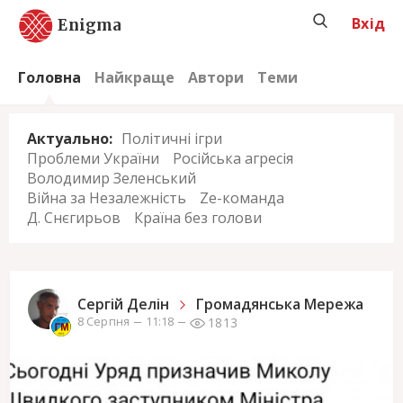
Вхід
Enigma
Головна
Найкраще
Автори
Теми
Актуально:
Політичні ігри
Проблеми України
Російська агресія
Володимир Зеленський
Війна за Незалежність
Ze-команда
Д. Снєгирьов
Країна без голови
Сергiй Делін
Громадянська Мережа
1813
8 Серпня
11:18