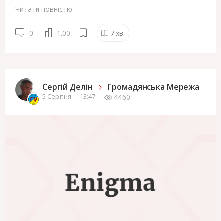
Читати повністю
0
1.00
7
хв.
Сергiй Делін
Громадянська Мережа
4460
5 Серпня
13:47