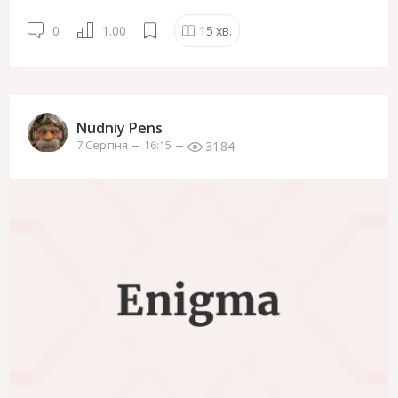
0
1.00
15
хв.
Nudniy Pens
3184
7 Серпня
16:15