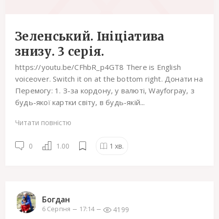
Зеленський. Ініціатива
знизу. 3 серія.
https://youtu.be/CFhbR_p4GT8 There is English
voiceover. Switch it on at the bottom right. Донати на
Перемогу: 1. З-за кордону, у валюті, Wayforpay, з
будь-якої картки світу, в будь-якій...
Читати повністю
0
1.00
1
хв.
Богдан
4199
6 Серпня
17:14