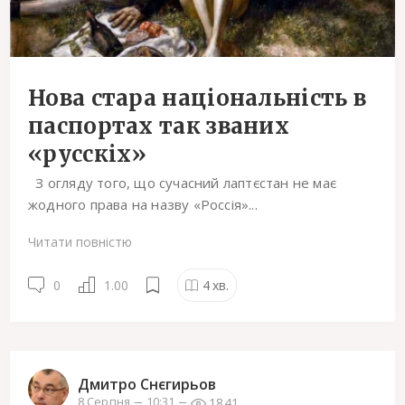
Нова стара національність в
паспортах так званих
«русскіх»
З огляду того, що сучасний лаптєстан не має
жодного права на назву «Россія»...
Читати повністю
0
1.00
4
хв.
Дмитро Снєгирьов
1841
8 Серпня
10:31