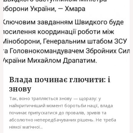
Влада починає глючити: i
знову
Так, воно трапляється знову — щоразу: у
найкритичніший момент боротьби нації, влада
починає припускатися до провалів, зривів та
абсолютно непередбачуваних рішень. Не треба
ніякої магічної...