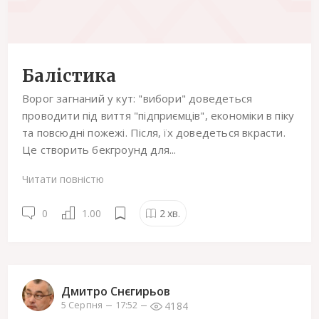
Балістика
Ворог загнаний у кут: "вибори" доведеться
проводити під виття "підприємцiв", економіки в піку
та повсюдні пожежі. Після, їх доведеться вкрасти.
Це створить бекгроунд для...
Читати повністю
0
1.00
2
хв.
Дмитро Снєгирьов
4184
5 Серпня
17:52