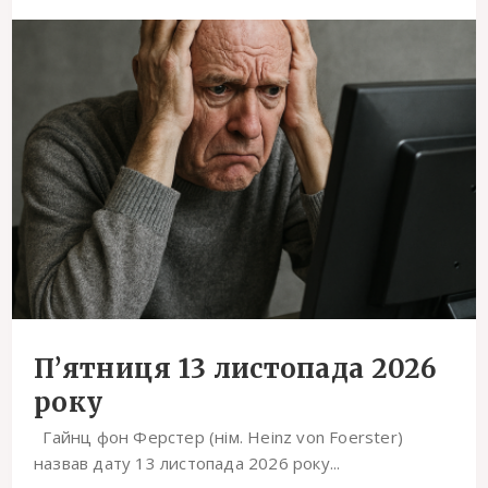
П’ятниця 13 листопада 2026
року
Гайнц фон Ферстер (нім. Heinz von Foerster)
назвав дату 13 листопада 2026 року...