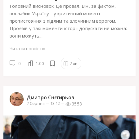
Головний висновок: це провал. Він, за фактом,
послабив Україну - у критичний момент
протистояння з підлим та злочинним ворогом.
Проєбів у такі моменти історії допускати не можна:
вони можуть...
Читати повністю
0
1.00
7
хв.
Дмитро Снєгирьов
3558
7 Серпня
13:12